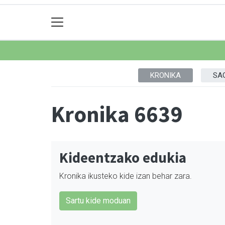
KRONIKA
SA
Kronika 6639
Kideentzako edukia
Kronika ikusteko kide izan behar zara.
Sartu kide moduan