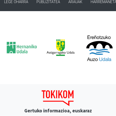
LEGE OHARRA
PUBLIZITATEA
ARAUAK
HARREMANET
Gertuko informazioa, euskaraz