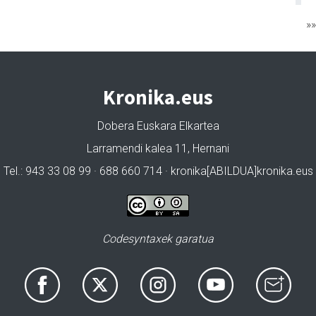
»
Kronika.eus
Dobera Euskara Elkartea
Larramendi kalea 11, Hernani
Tel.: 943 33 08 99 · 688 660 714 · kronika[ABILDUA]kronika.eus
Codesyntaxek garatua