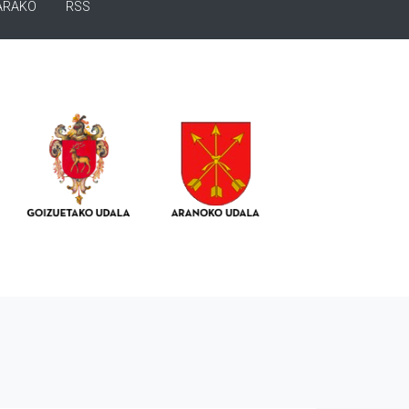
ARAKO
RSS