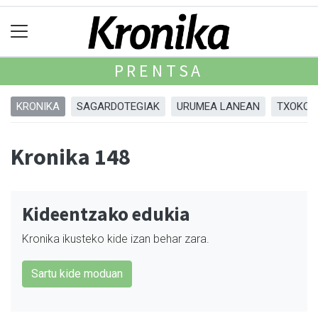
PRENTSA
KRONIKA
SAGARDOTEGIAK
URUMEA LANEAN
TXOKOA
Kronika 148
Kideentzako edukia
Kronika ikusteko kide izan behar zara.
Sartu kide moduan