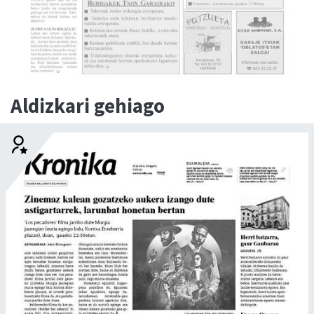
Aldizkari gehiago