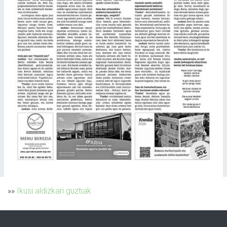
»»
Ikusi aldizkari guztiak