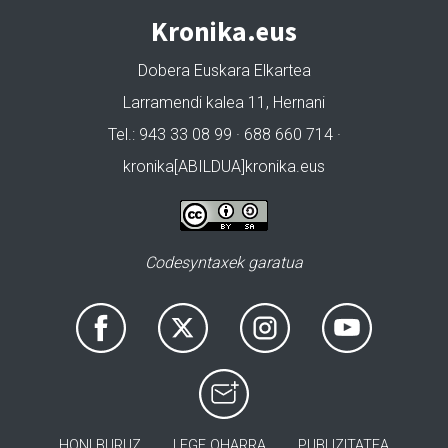
Kronika.eus
Dobera Euskara Elkartea
Larramendi kalea 11, Hernani
Tel.: 943 33 08 99 · 688 660 714 ·
kronika[ABILDUA]kronika.eus
Codesyntaxek garatua
HONI BURUZ
LEGE OHARRA
PUBLIZITATEA