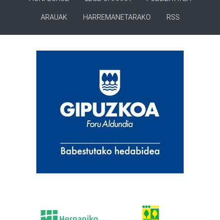
ARAUAK
HARREMANETARAKO
RSS