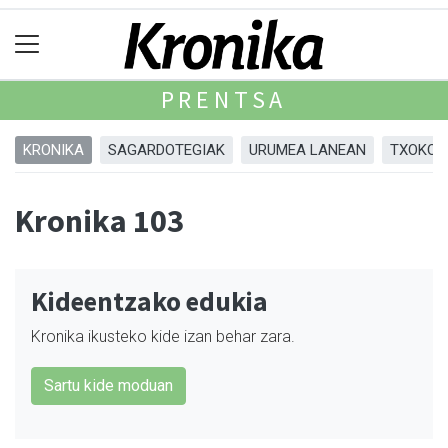
PRENTSA
KRONIKA
SAGARDOTEGIAK
URUMEA LANEAN
TXOKOA
Kronika 103
Kideentzako edukia
Kronika ikusteko kide izan behar zara.
Sartu kide moduan