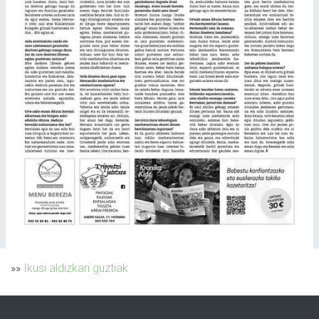
»»
Ikusi aldizkari guztiak