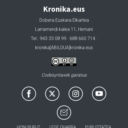
Kronika.eus
Dobera Euskara Elkartea
Larramendi kalea 11, Hernani
Tel.: 943 33 08 99 · 688 660 714 ·
kronika[ABILDUA]kronika.eus
Codesyntaxek garatua
HONI BURUZ
LEGE OHARRA
PUBLIZITATEA