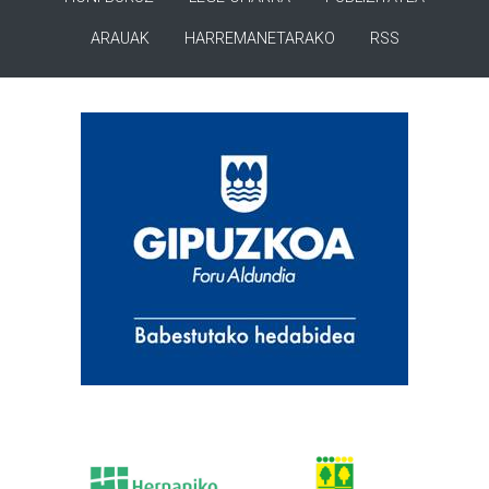
ARAUAK
HARREMANETARAKO
RSS