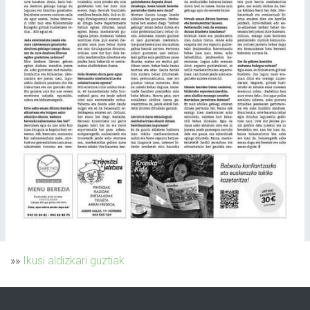
»»
Ikusi aldizkari guztiak