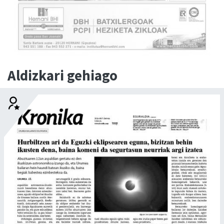
Aldizkari gehiago