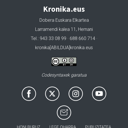
Kronika.eus
Dobera Euskara Elkartea
Larramendi kalea 11, Hernani
Tel.: 943 33 08 99 · 688 660 714 ·
kronika[ABILDUA]kronika.eus
Codesyntaxek garatua
HONI BURUZ
LEGE OHARRA
PUBLIZITATEA