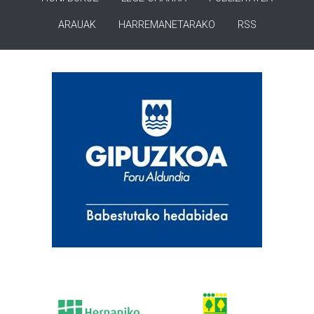
ARAUAK
HARREMANETARAKO
RSS