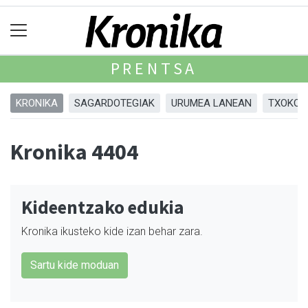
PRENTSA
KRONIKA
SAGARDOTEGIAK
URUMEA LANEAN
TXOKOA
Kronika 4404
Kideentzako edukia
Kronika ikusteko kide izan behar zara.
Sartu kide moduan