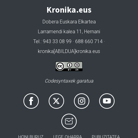
Kronika.eus
Dobera Euskara Elkartea
Larramendi kalea 11, Hernani
Tel.: 943 33 08 99 · 688 660 714 ·
kronika[ABILDUA]kronika.eus
Codesyntaxek garatua
HONI BURUZ
LEGE OHARRA
PUBLIZITATEA