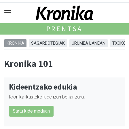
PRENTSA
KRONIKA
SAGARDOTEGIAK
URUMEA LANEAN
TXOKOA
Kronika 101
Kideentzako edukia
Kronika ikusteko kide izan behar zara.
Sartu kide moduan