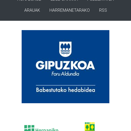
ARAUAK
HARREMANETARAKO
RSS