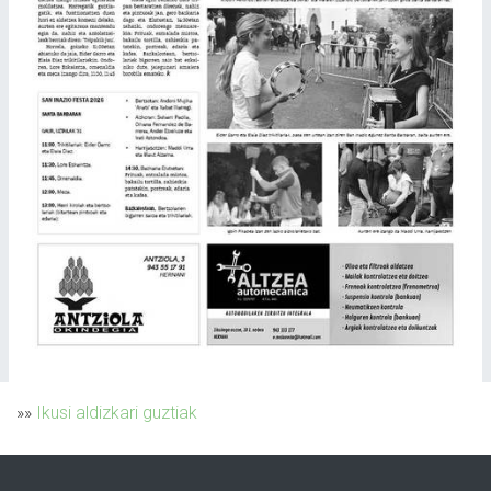
»»
Ikusi aldizkari guztiak