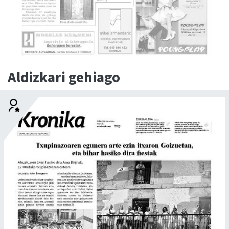
Aldizkari gehiago