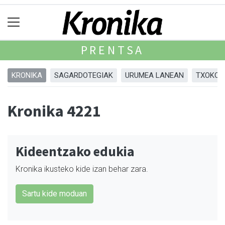
PRENTSA
KRONIKA
SAGARDOTEGIAK
URUMEA LANEAN
TXOKOA
Kronika 4221
Kideentzako edukia
Kronika ikusteko kide izan behar zara.
Sartu kide moduan