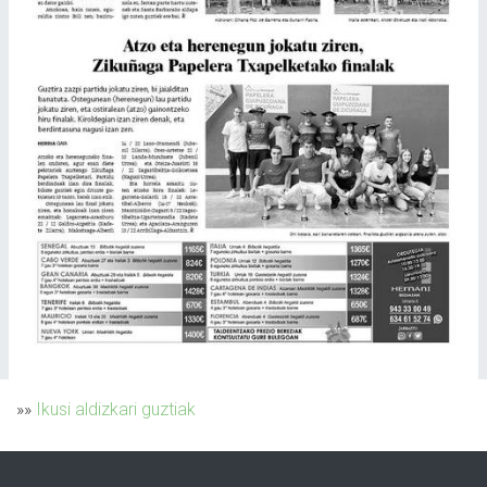
»»
Ikusi aldizkari guztiak