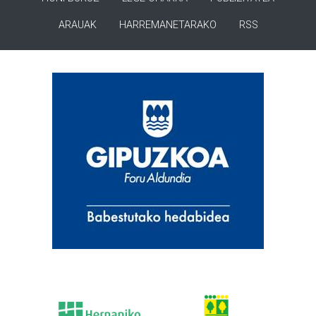
ARAUAK
HARREMANETARAKO
RSS