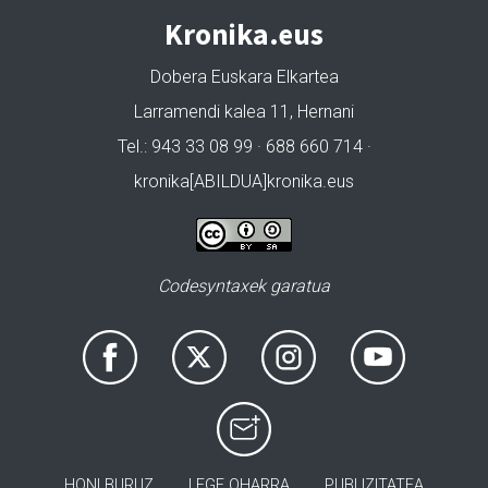
Kronika.eus
Dobera Euskara Elkartea
Larramendi kalea 11, Hernani
Tel.: 943 33 08 99 · 688 660 714 ·
kronika[ABILDUA]kronika.eus
Codesyntaxek garatua
HONI BURUZ
LEGE OHARRA
PUBLIZITATEA