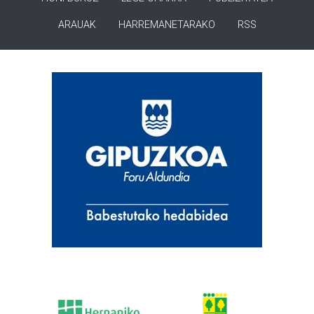
ARAUAK
HARREMANETARAKO
RSS