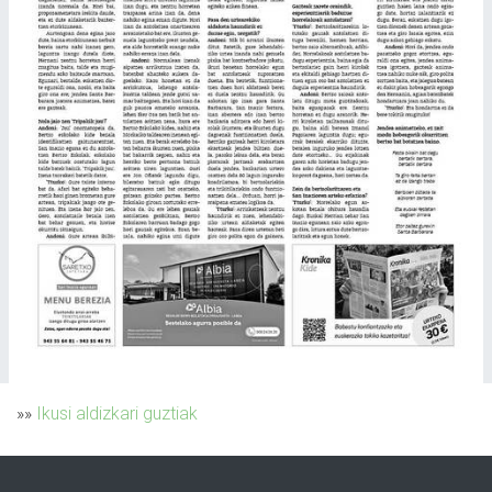
»»
Ikusi aldizkari guztiak