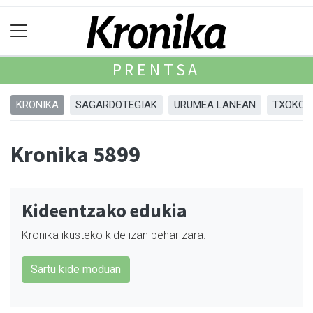
PRENTSA
KRONIKA
SAGARDOTEGIAK
URUMEA LANEAN
TXOKOA
Kronika 5899
Kideentzako edukia
Kronika ikusteko kide izan behar zara.
Sartu kide moduan