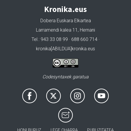
Kronika.eus
Dobera Euskara Elkartea
Larramendi kalea 11, Hernani
Tel.: 943 33 08 99 · 688 660 714 ·
kronika[ABILDUA]kronika.eus
Codesyntaxek garatua
HONI BURUZ
LEGE OHARRA
PUBLIZITATEA