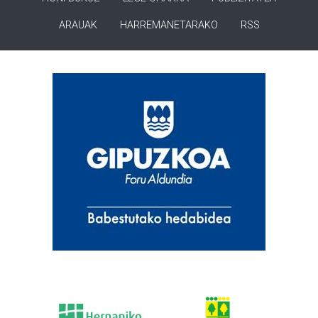
ARAUAK
HARREMANETARAKO
RSS