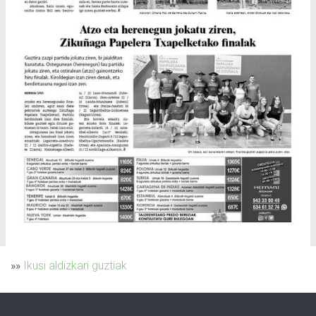
»»
Ikusi aldizkari guztiak