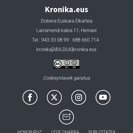
Kronika.eus
Dobera Euskara Elkartea
Larramendi kalea 11, Hernani
Tel.: 943 33 08 99 · 688 660 714 ·
kronika[ABILDUA]kronika.eus
Codesyntaxek garatua
HONI BURUZ
LEGE OHARRA
PUBLIZITATEA