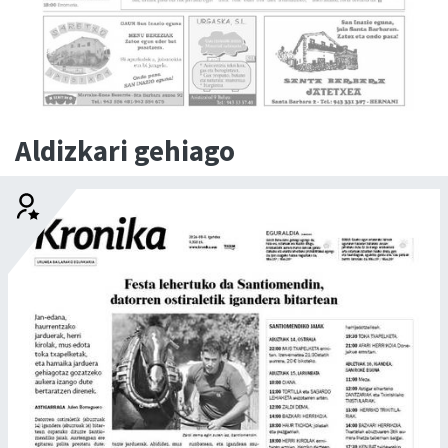
Aldizkari gehiago