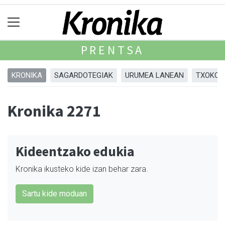
PRENTSA
KRONIKA
SAGARDOTEGIAK
URUMEA LANEAN
TXOKOA
Kronika 2271
Kideentzako edukia
Kronika ikusteko kide izan behar zara.
Sartu kide moduan