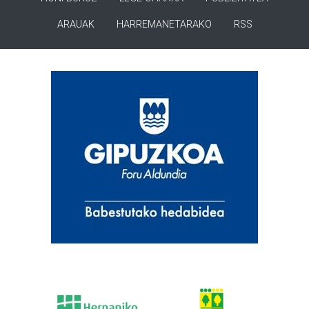
ARAUAK
HARREMANETARAKO
RSS