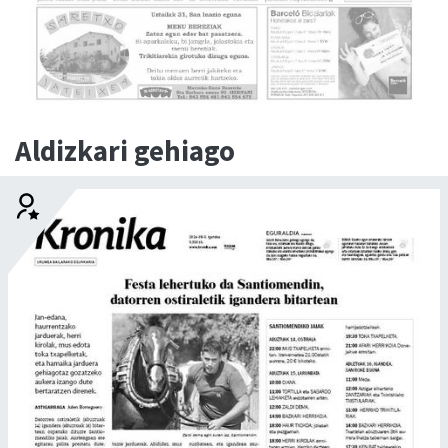
Aldizkari gehiago