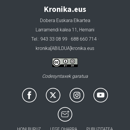
Kronika.eus
Dobera Euskara Elkartea
Larramendi kalea 11, Hernani
Tel.: 943 33 08 99 · 688 660 714 ·
kronika[ABILDUA]kronika.eus
Codesyntaxek garatua
HONI BURUZ
LEGE OHARRA
PUBLIZITATEA