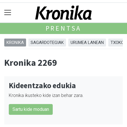
PRENTSA
KRONIKA
SAGARDOTEGIAK
URUMEA LANEAN
TXOKOA
Kronika 2269
Kideentzako edukia
Kronika ikusteko kide izan behar zara.
Sartu kide moduan