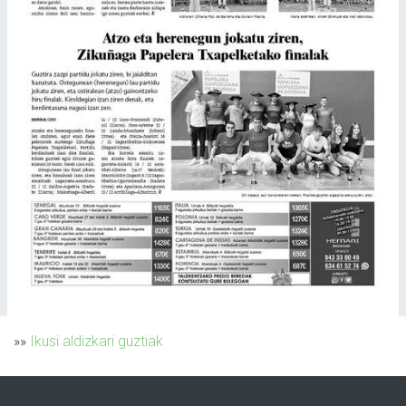
»»
Ikusi aldizkari guztiak