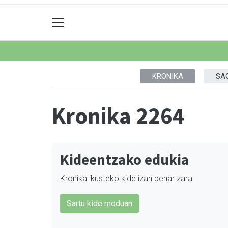
KRONIKA
SA
Kronika 2264
Kideentzako edukia
Kronika ikusteko kide izan behar zara.
Sartu kide moduan