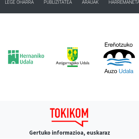
LEGE OHARRA
PUBLIZITATEA
ARAUAK
HARREMANET
Gertuko informazioa, euskaraz