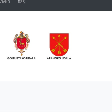
ARAKO
RSS