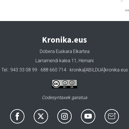
»
Kronika.eus
Dobera Euskara Elkartea
Larramendi kalea 11, Hernani
Tel.: 943 33 08 99 · 688 660 714 · kronika[ABILDUA]kronika.eus
Codesyntaxek garatua