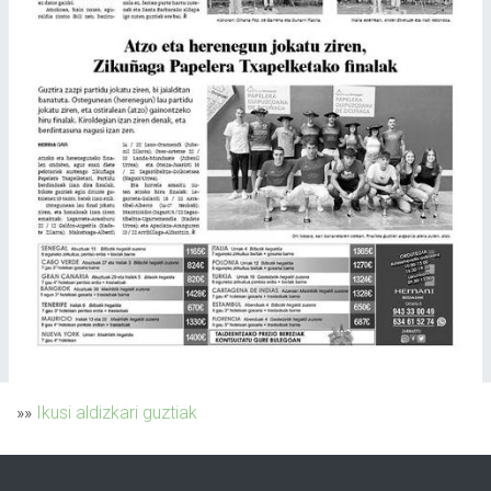
»»
Ikusi aldizkari guztiak