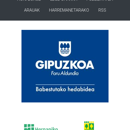
ARAUAK
HARREMANETARAKO
RSS