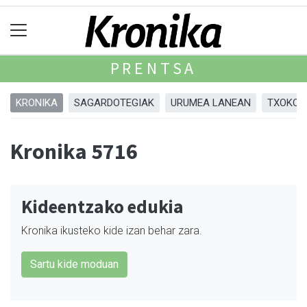
PRENTSA
KRONIKA
SAGARDOTEGIAK
URUMEA LANEAN
TXOKOA
Kronika 5716
Kideentzako edukia
Kronika ikusteko kide izan behar zara.
Sartu kide moduan