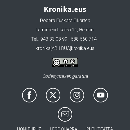
Kronika.eus
Dobera Euskara Elkartea
Larramendi kalea 11, Hernani
Tel.: 943 33 08 99 · 688 660 714 ·
kronika[ABILDUA]kronika.eus
Codesyntaxek garatua
HONI BURUZ
LEGE OHARRA
PUBLIZITATEA