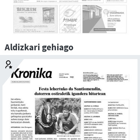
Aldizkari gehiago