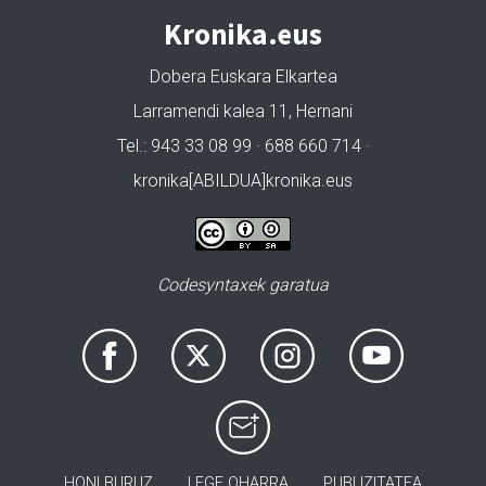
Kronika.eus
Dobera Euskara Elkartea
Larramendi kalea 11, Hernani
Tel.: 943 33 08 99 · 688 660 714 ·
kronika[ABILDUA]kronika.eus
Codesyntaxek garatua
HONI BURUZ
LEGE OHARRA
PUBLIZITATEA