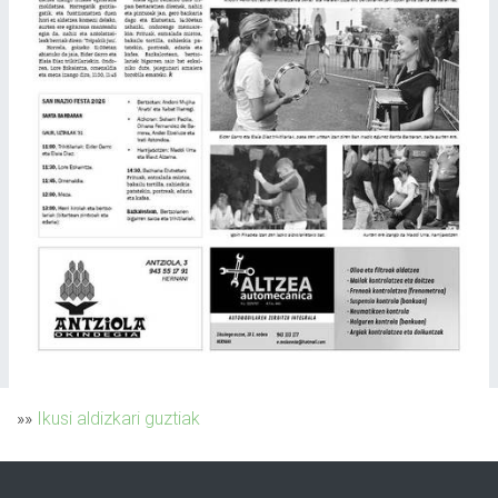
»»
Ikusi aldizkari guztiak