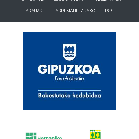
ARAUAK
HARREMANETARAKO
RSS