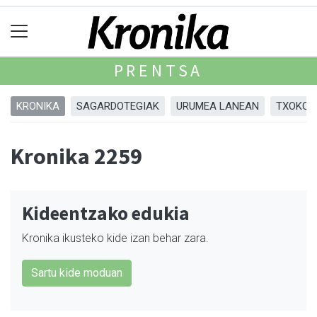
PRENTSA
KRONIKA
SAGARDOTEGIAK
URUMEA LANEAN
TXOKOA
Kronika 2259
Kideentzako edukia
Kronika ikusteko kide izan behar zara.
Sartu kide moduan