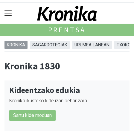
PRENTSA
KRONIKA
SAGARDOTEGIAK
URUMEA LANEAN
TXOKOA
Kronika 1830
Kideentzako edukia
Kronika ikusteko kide izan behar zara.
Sartu kide moduan