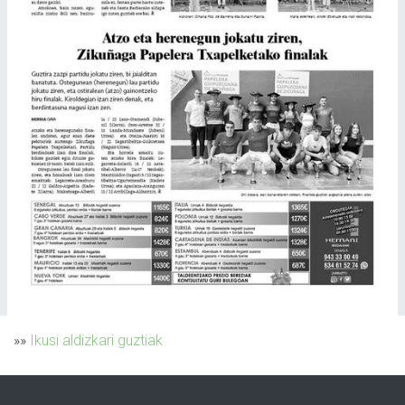
»»
Ikusi aldizkari guztiak