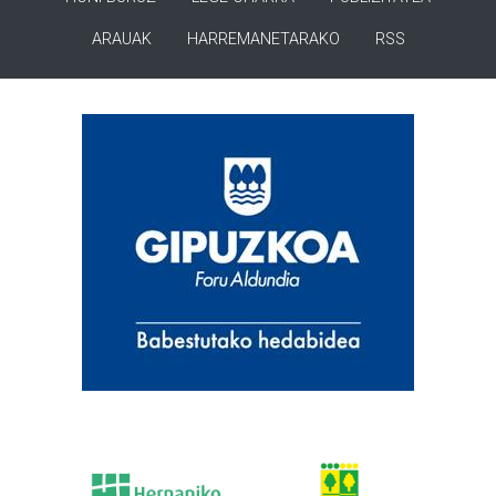
ARAUAK
HARREMANETARAKO
RSS