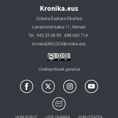
Kronika.eus
Dobera Euskara Elkartea
Larramendi kalea 11, Hernani
Tel.: 943 33 08 99 · 688 660 714 ·
kronika[ABILDUA]kronika.eus
Codesyntaxek garatua
HONI BURUZ
LEGE OHARRA
PUBLIZITATEA