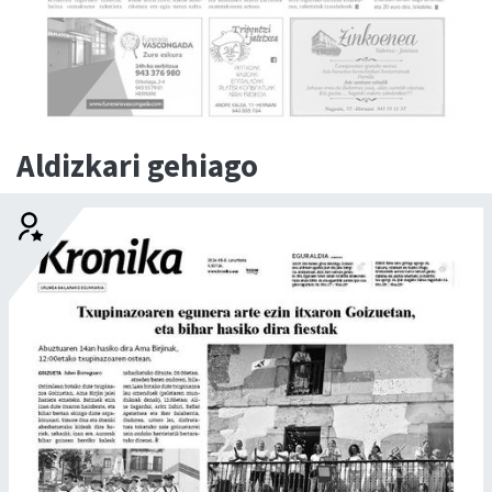
Aldizkari gehiago