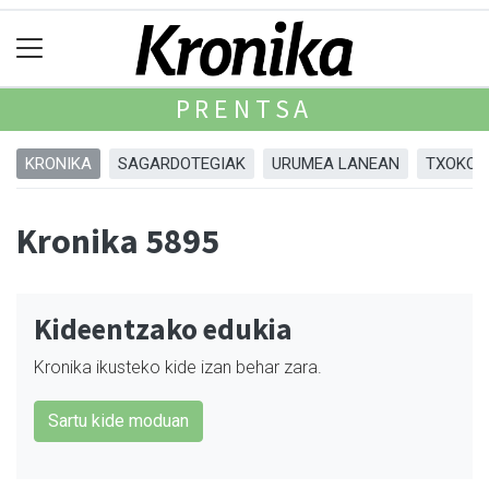
PRENTSA
KRONIKA
SAGARDOTEGIAK
URUMEA LANEAN
TXOKOA
Kronika 5895
Kideentzako edukia
Kronika ikusteko kide izan behar zara.
Sartu kide moduan