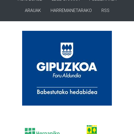
ARAUAK
HARREMANETARAKO
RSS