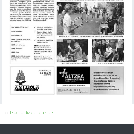
»»
Ikusi aldizkari guztiak