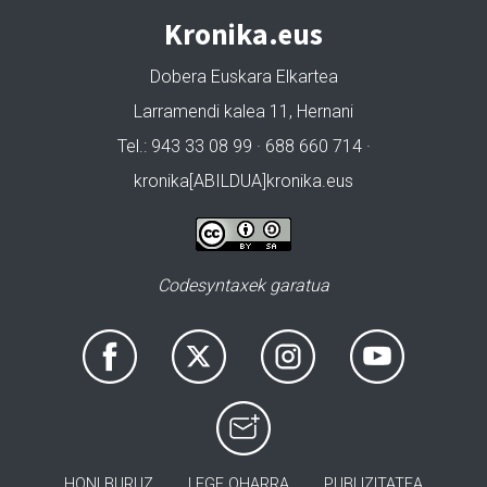
Kronika.eus
Dobera Euskara Elkartea
Larramendi kalea 11, Hernani
Tel.: 943 33 08 99 · 688 660 714 ·
kronika[ABILDUA]kronika.eus
Codesyntaxek garatua
HONI BURUZ
LEGE OHARRA
PUBLIZITATEA