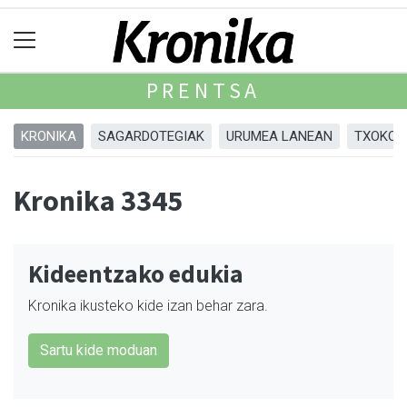
PRENTSA
KRONIKA
SAGARDOTEGIAK
URUMEA LANEAN
TXOKOA
Kronika 3345
Kideentzako edukia
Kronika ikusteko kide izan behar zara.
Sartu kide moduan