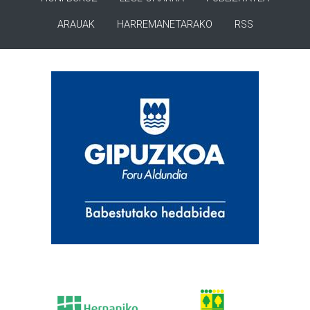
ARAUAK
HARREMANETARAKO
RSS