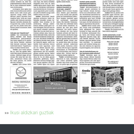
»»
Ikusi aldizkari guztiak