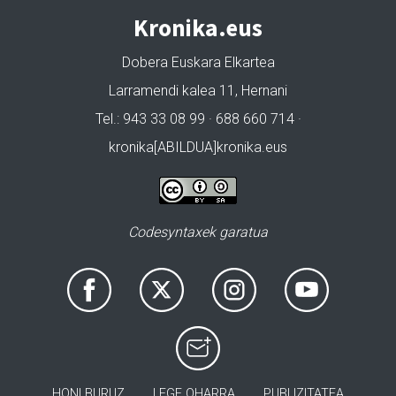
Kronika.eus
Dobera Euskara Elkartea
Larramendi kalea 11, Hernani
Tel.: 943 33 08 99 · 688 660 714 ·
kronika[ABILDUA]kronika.eus
Codesyntaxek garatua
HONI BURUZ
LEGE OHARRA
PUBLIZITATEA