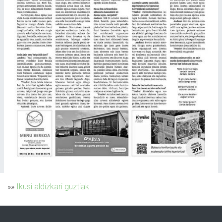
»»
Ikusi aldizkari guztiak