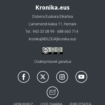
Kronika.eus
Dobera Euskara Elkartea
Larramendi kalea 11, Hernani
Tel.: 943 33 08 99 · 688 660 714 ·
kronika[ABILDUA]kronika.eus
Codesyntaxek garatua
HONI BURUZ
LEGE OHARRA
PUBLIZITATEA