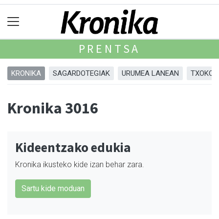
PRENTSA
KRONIKA
SAGARDOTEGIAK
URUMEA LANEAN
TXOKOA
Kronika 3016
Kideentzako edukia
Kronika ikusteko kide izan behar zara.
Sartu kide moduan