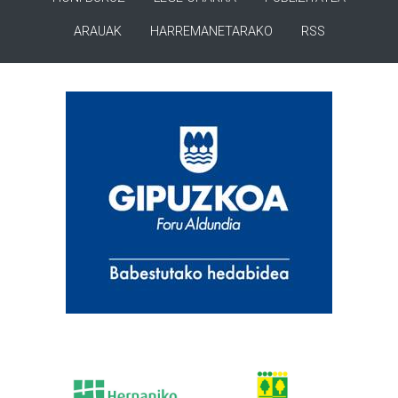
ARAUAK
HARREMANETARAKO
RSS