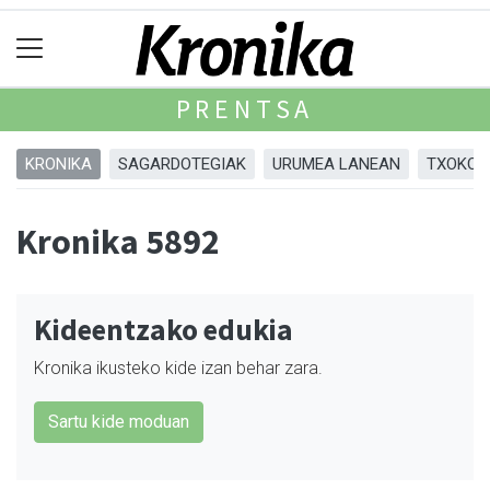
PRENTSA
KRONIKA
SAGARDOTEGIAK
URUMEA LANEAN
TXOKOA
Kronika 5892
Kideentzako edukia
Kronika ikusteko kide izan behar zara.
Sartu kide moduan