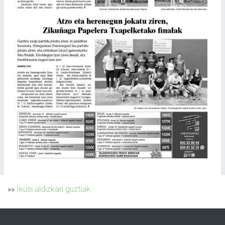
»»
Ikusi aldizkari guztiak