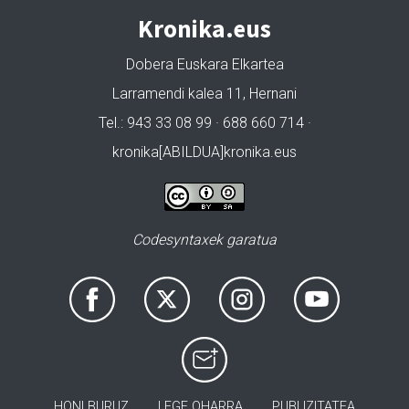
Kronika.eus
Dobera Euskara Elkartea
Larramendi kalea 11, Hernani
Tel.: 943 33 08 99 · 688 660 714 ·
kronika[ABILDUA]kronika.eus
Codesyntaxek garatua
HONI BURUZ
LEGE OHARRA
PUBLIZITATEA