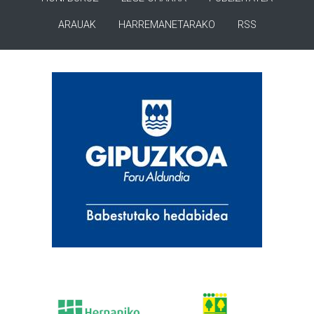
ARAUAK
HARREMANETARAKO
RSS