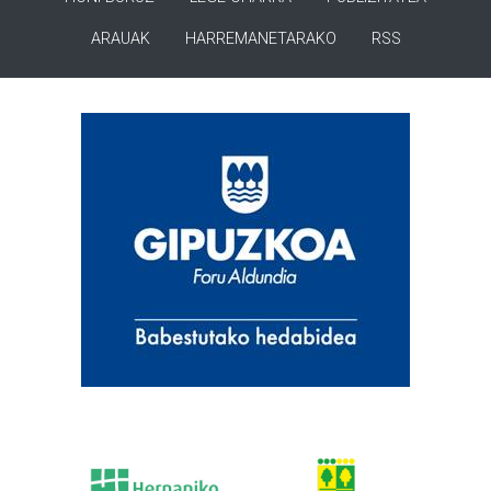
ARAUAK
HARREMANETARAKO
RSS