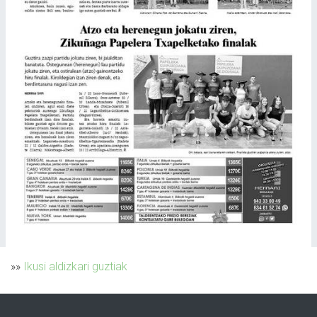
»»
Ikusi aldizkari guztiak