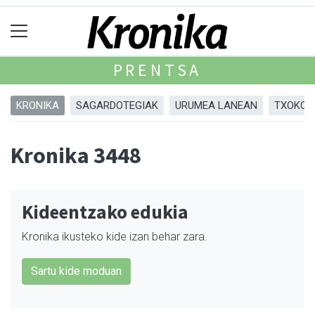
PRENTSA
KRONIKA
SAGARDOTEGIAK
URUMEA LANEAN
TXOKOA
Kronika 3448
Kideentzako edukia
Kronika ikusteko kide izan behar zara.
Sartu kide moduan