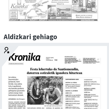
Aldizkari gehiago