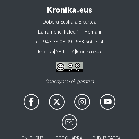
Kronika.eus
Dobera Euskara Elkartea
Larramendi kalea 11, Hernani
Tel.: 943 33 08 99 · 688 660 714 ·
kronika[ABILDUA]kronika.eus
Codesyntaxek garatua
HONI BURUZ
LEGE OHARRA
PUBLIZITATEA