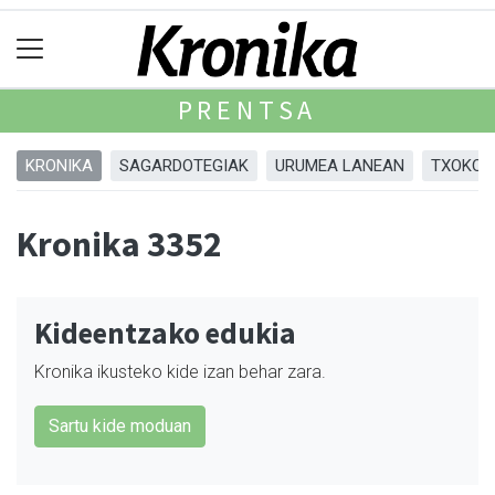
PRENTSA
KRONIKA
SAGARDOTEGIAK
URUMEA LANEAN
TXOKOA
Kronika 3352
Kideentzako edukia
Kronika ikusteko kide izan behar zara.
Sartu kide moduan