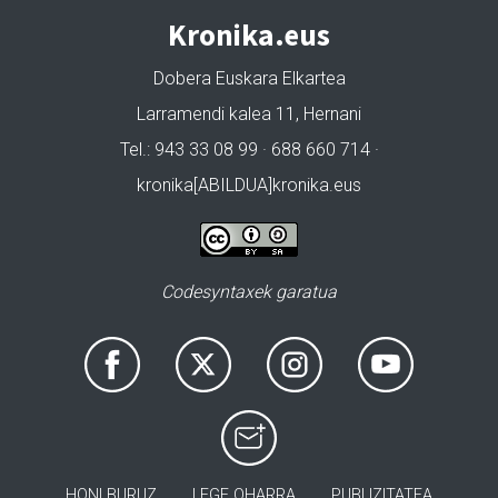
Kronika.eus
Dobera Euskara Elkartea
Larramendi kalea 11, Hernani
Tel.: 943 33 08 99 · 688 660 714 ·
kronika[ABILDUA]kronika.eus
Codesyntaxek garatua
HONI BURUZ
LEGE OHARRA
PUBLIZITATEA