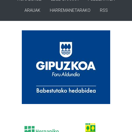
ARAUAK
HARREMANETARAKO
RSS