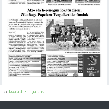
»»
Ikusi aldizkari guztiak