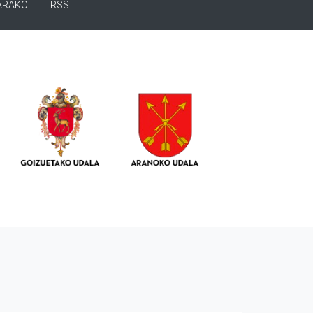
ARAKO
RSS