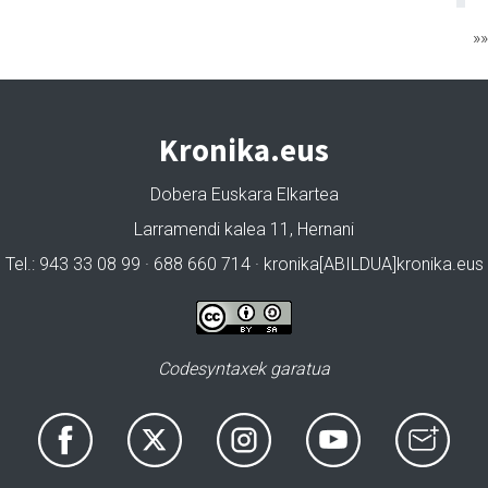
»
Kronika.eus
Dobera Euskara Elkartea
Larramendi kalea 11, Hernani
Tel.: 943 33 08 99 · 688 660 714 · kronika[ABILDUA]kronika.eus
Codesyntaxek garatua