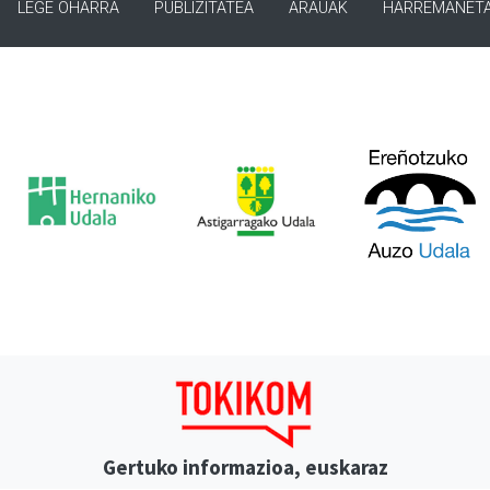
LEGE OHARRA
PUBLIZITATEA
ARAUAK
HARREMANET
Gertuko informazioa, euskaraz