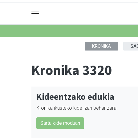
KRONIKA
SA
Kronika 3320
Kideentzako edukia
Kronika ikusteko kide izan behar zara.
Sartu kide moduan