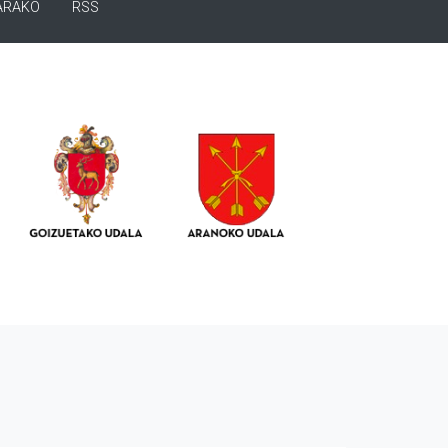
ARAKO
RSS