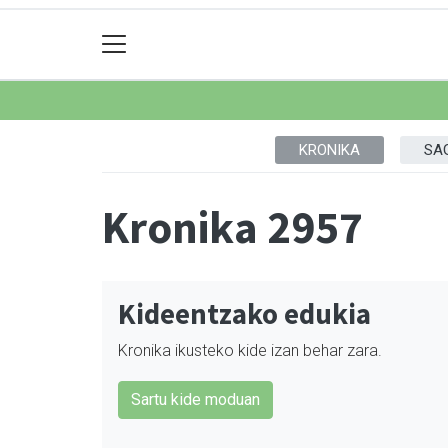
KRONIKA
SA
Kronika 2957
Kideentzako edukia
Kronika ikusteko kide izan behar zara.
Sartu kide moduan