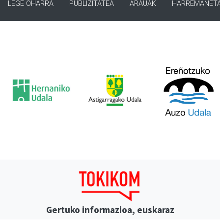
LEGE OHARRA
PUBLIZITATEA
ARAUAK
HARREMANET
Gertuko informazioa, euskaraz