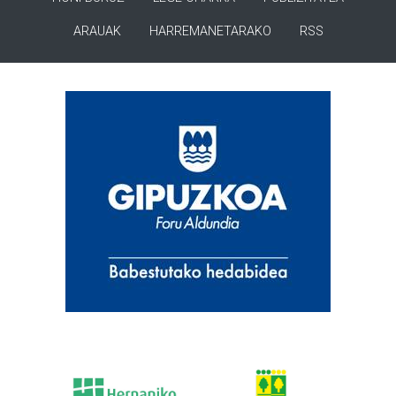
ARAUAK
HARREMANETARAKO
RSS