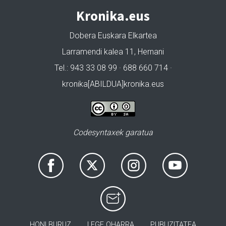
Kronika.eus
Dobera Euskara Elkartea
Larramendi kalea 11, Hernani
Tel.: 943 33 08 99 · 688 660 714 ·
kronika[ABILDUA]kronika.eus
Codesyntaxek garatua
HONI BURUZ
LEGE OHARRA
PUBLIZITATEA