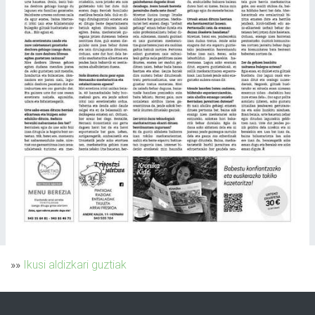
»»
Ikusi aldizkari guztiak