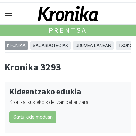
PRENTSA
KRONIKA
SAGARDOTEGIAK
URUMEA LANEAN
TXOKOA
Kronika 3293
Kideentzako edukia
Kronika ikusteko kide izan behar zara.
Sartu kide moduan