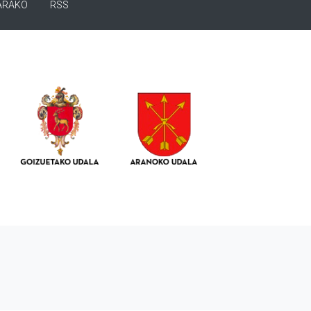
ARAKO
RSS