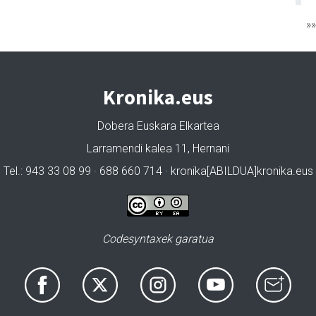
»
Kronika.eus
Dobera Euskara Elkartea
Larramendi kalea 11, Hernani
Tel.: 943 33 08 99 · 688 660 714 · kronika[ABILDUA]kronika.eus
Codesyntaxek garatua