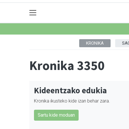
KRONIKA
SA
Kronika 3350
Kideentzako edukia
Kronika ikusteko kide izan behar zara.
Sartu kide moduan