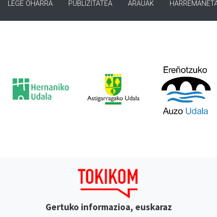
LEGE OHARRA
PUBLIZITATEA
ARAUAK
HARREMANET
Gertuko informazioa, euskaraz