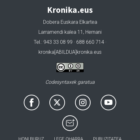
Kronika.eus
Dobera Euskara Elkartea
Larramendi kalea 11, Hernani
Tel.: 943 33 08 99 · 688 660 714 ·
kronika[ABILDUA]kronika.eus
Codesyntaxek garatua
HONI BURUZ
LEGE OHARRA
PUBLIZITATEA