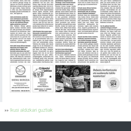
»»
Ikusi aldizkari guztiak