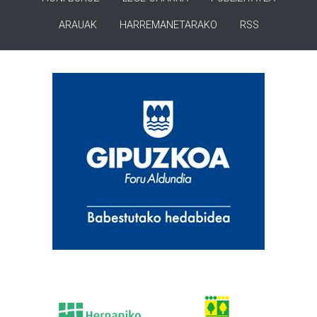
ARAUAK
HARREMANETARAKO
RSS