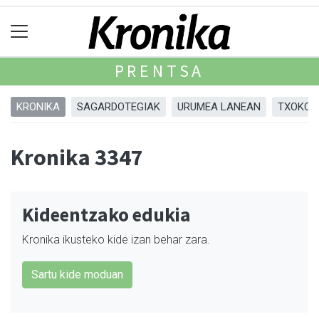
PRENTSA
KRONIKA
SAGARDOTEGIAK
URUMEA LANEAN
TXOKOA
Kronika 3347
Kideentzako edukia
Kronika ikusteko kide izan behar zara.
Sartu kide moduan