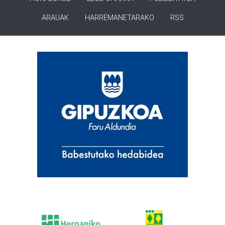
ARAUAK
HARREMANETARAKO
RSS