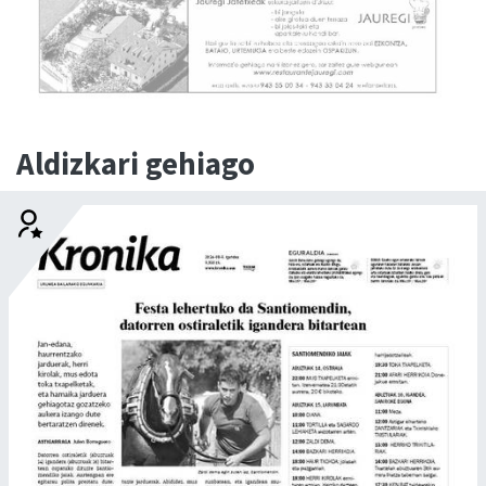
Aldizkari gehiago