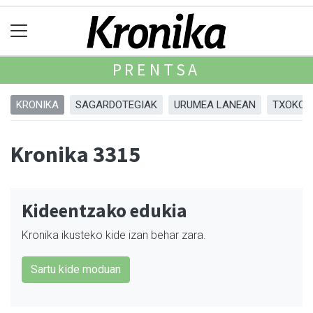
PRENTSA
KRONIKA
SAGARDOTEGIAK
URUMEA LANEAN
TXOKOA
Kronika 3315
Kideentzako edukia
Kronika ikusteko kide izan behar zara.
Sartu kide moduan