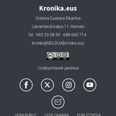
Kronika.eus
Dobera Euskara Elkartea
Larramendi kalea 11, Hernani
Tel.: 943 33 08 99 · 688 660 714 ·
kronika[ABILDUA]kronika.eus
Codesyntaxek garatua
HONI BURUZ
LEGE OHARRA
PUBLIZITATEA