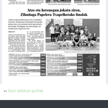
»»
Ikusi aldizkari guztiak