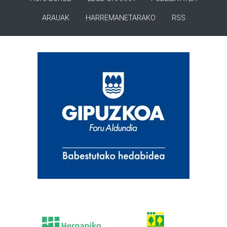
ARAUAK
HARREMANETARAKO
RSS