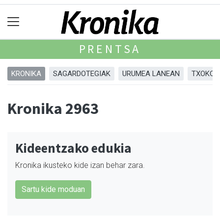
PRENTSA
KRONIKA
SAGARDOTEGIAK
URUMEA LANEAN
TXOKOA
Kronika 2963
Kideentzako edukia
Kronika ikusteko kide izan behar zara.
Sartu kide moduan