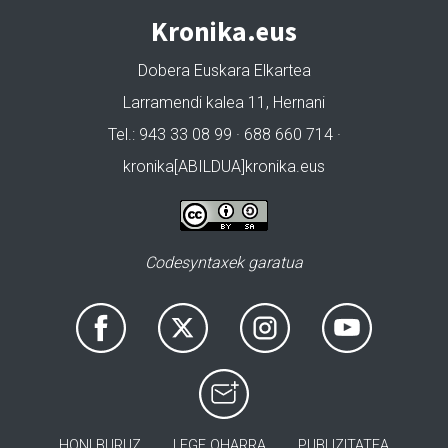
Kronika.eus
Dobera Euskara Elkartea
Larramendi kalea 11, Hernani
Tel.: 943 33 08 99 · 688 660 714 ·
kronika[ABILDUA]kronika.eus
Codesyntaxek garatua
HONI BURUZ
LEGE OHARRA
PUBLIZITATEA