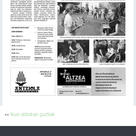
»»
Ikusi aldizkari guztiak