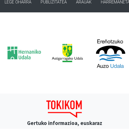
LEGE OHARRA
PUBLIZITATEA
ARAUAK
HARREMANET
Gertuko informazioa, euskaraz