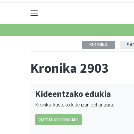
KRONIKA
SA
Kronika 2903
Kideentzako edukia
Kronika ikusteko kide izan behar zara.
Sartu kide moduan