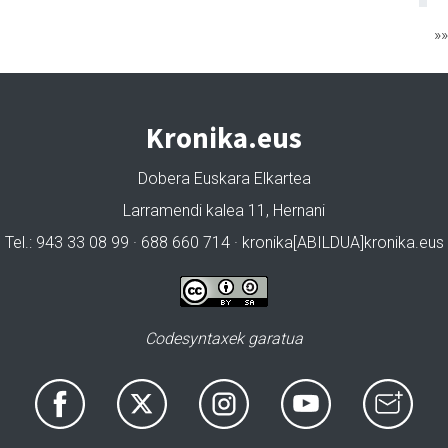
»
Kronika.eus
Dobera Euskara Elkartea
Larramendi kalea 11, Hernani
Tel.: 943 33 08 99 · 688 660 714 · kronika[ABILDUA]kronika.eus
Codesyntaxek garatua