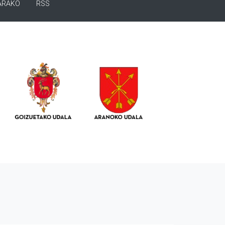
ARAKO
RSS