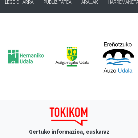
LEGE OHARRA
PUBLIZITATEA
ARAUAK
HARREMANET
Gertuko informazioa, euskaraz