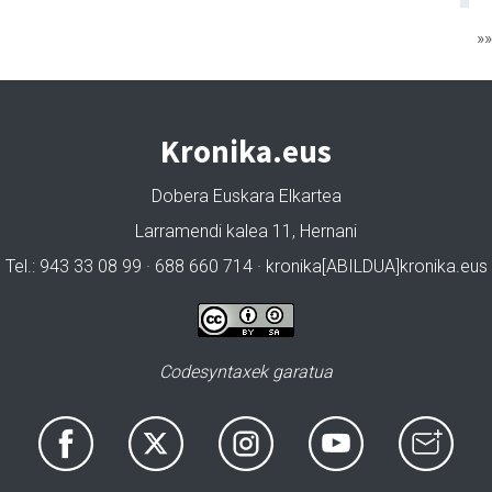
»
Kronika.eus
Dobera Euskara Elkartea
Larramendi kalea 11, Hernani
Tel.: 943 33 08 99 · 688 660 714 · kronika[ABILDUA]kronika.eus
Codesyntaxek garatua