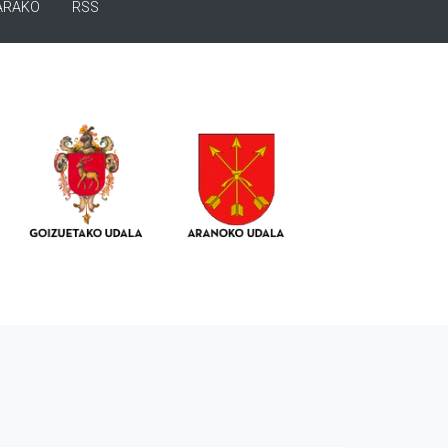
ARAKO
RSS