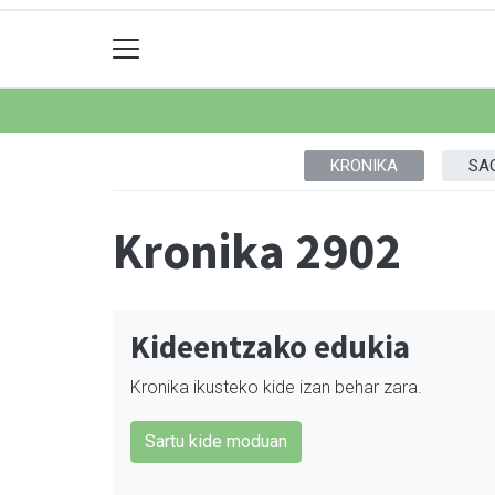
KRONIKA
SA
Kronika 2902
Kideentzako edukia
Kronika ikusteko kide izan behar zara.
Sartu kide moduan