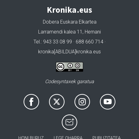
Kronika.eus
Dobera Euskara Elkartea
Larramendi kalea 11, Hernani
Tel.: 943 33 08 99 · 688 660 714 ·
kronika[ABILDUA]kronika.eus
Codesyntaxek garatua
HONI BURUZ
LEGE OHARRA
PUBLIZITATEA