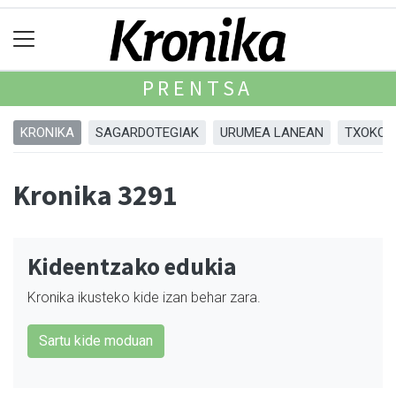
PRENTSA
KRONIKA
SAGARDOTEGIAK
URUMEA LANEAN
TXOKOA
Kronika 3291
Kideentzako edukia
Kronika ikusteko kide izan behar zara.
Sartu kide moduan