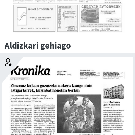
Aldizkari gehiago