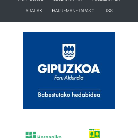
ARAUAK
HARREMANETARAKO
RSS