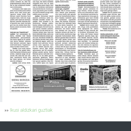
»»
Ikusi aldizkari guztiak