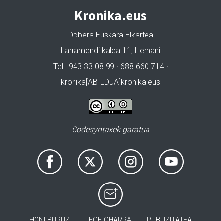
Kronika.eus
Dobera Euskara Elkartea
Larramendi kalea 11, Hernani
Tel.: 943 33 08 99 · 688 660 714 ·
kronika[ABILDUA]kronika.eus
Codesyntaxek garatua
HONI BURUZ
LEGE OHARRA
PUBLIZITATEA