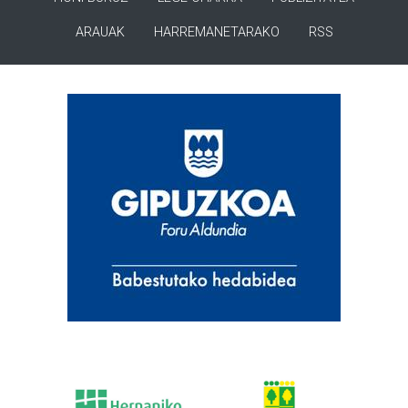
ARAUAK
HARREMANETARAKO
RSS