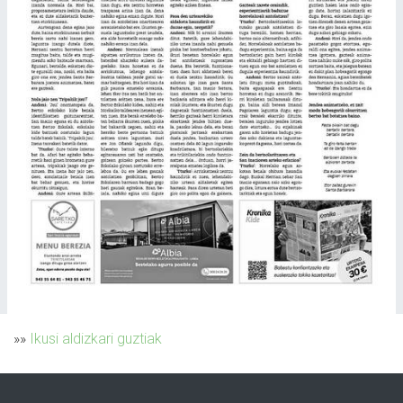
»»
Ikusi aldizkari guztiak