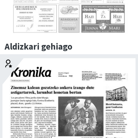
Aldizkari gehiago