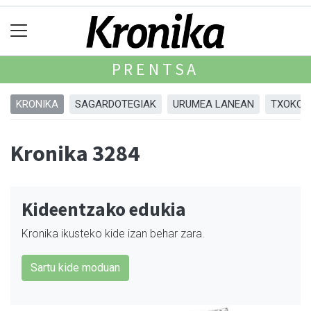
PRENTSA
KRONIKA
SAGARDOTEGIAK
URUMEA LANEAN
TXOKOA
Kronika 3284
Kideentzako edukia
Kronika ikusteko kide izan behar zara.
Sartu kide moduan