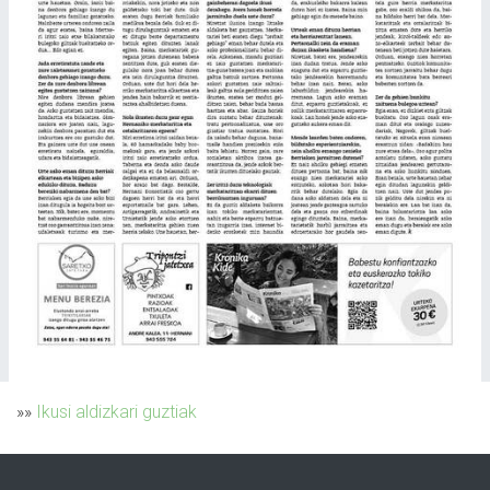
»»
Ikusi aldizkari guztiak