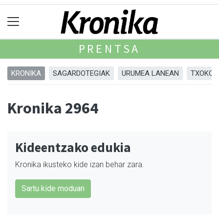
PRENTSA
KRONIKA
SAGARDOTEGIAK
URUMEA LANEAN
TXOKOA
Kronika 2964
Kideentzako edukia
Kronika ikusteko kide izan behar zara.
Sartu kide moduan