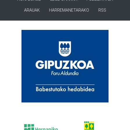
ARAUAK
HARREMANETARAKO
RSS