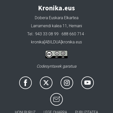
Kronika.eus
Dobera Euskara Elkartea
Larramendi kalea 11, Hernani
Tel.: 943 33 08 99 · 688 660 714 ·
kronika[ABILDUA]kronika.eus
Codesyntaxek garatua
HONI BURUZ
LEGE OHARRA
PUBLIZITATEA