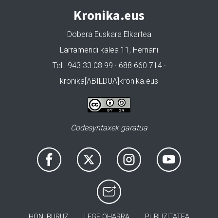
Kronika.eus
Dobera Euskara Elkartea
Larramendi kalea 11, Hernani
Tel.: 943 33 08 99 · 688 660 714 ·
kronika[ABILDUA]kronika.eus
Codesyntaxek garatua
HONI BURUZ
LEGE OHARRA
PUBLIZITATEA