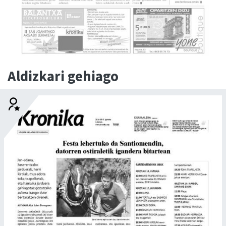
Aldizkari gehiago