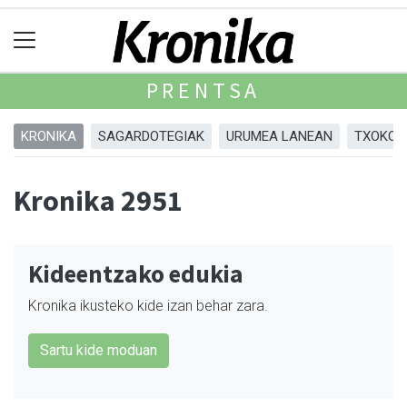
PRENTSA
KRONIKA
SAGARDOTEGIAK
URUMEA LANEAN
TXOKOA
Kronika 2951
Kideentzako edukia
Kronika ikusteko kide izan behar zara.
Sartu kide moduan