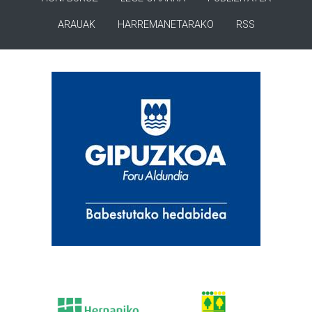
ARAUAK
HARREMANETARAKO
RSS