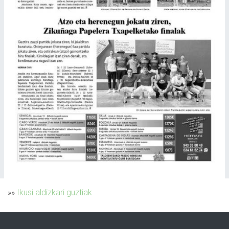
»»
Ikusi aldizkari guztiak