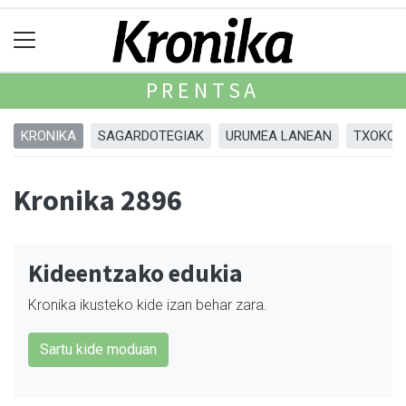
PRENTSA
KRONIKA
SAGARDOTEGIAK
URUMEA LANEAN
TXOKOA
Kronika 2896
Kideentzako edukia
Kronika ikusteko kide izan behar zara.
Sartu kide moduan