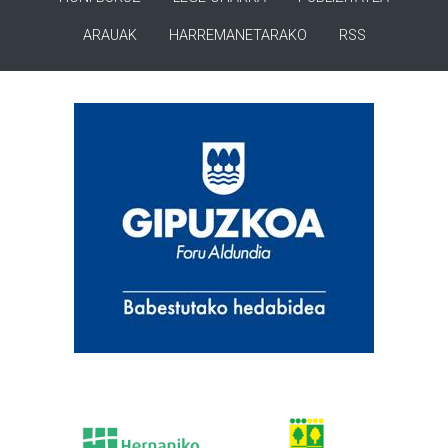
ARAUAK
HARREMANETARAKO
RSS