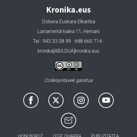
Kronika.eus
Dobera Euskara Elkartea
Larramendi kalea 11, Hernani
Tel.: 943 33 08 99 · 688 660 714 ·
kronika[ABILDUA]kronika.eus
Codesyntaxek garatua
HONI BURUZ
LEGE OHARRA
PUBLIZITATEA