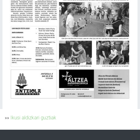
»»
Ikusi aldizkari guztiak