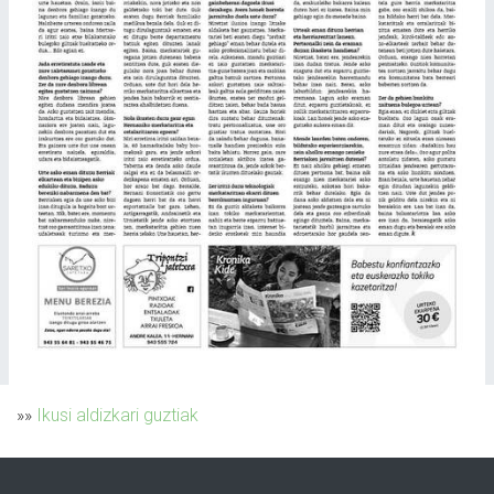
»»
Ikusi aldizkari guztiak