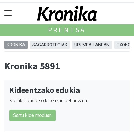
PRENTSA
KRONIKA
SAGARDOTEGIAK
URUMEA LANEAN
TXOKOA
Kronika 5891
Kideentzako edukia
Kronika ikusteko kide izan behar zara.
Sartu kide moduan