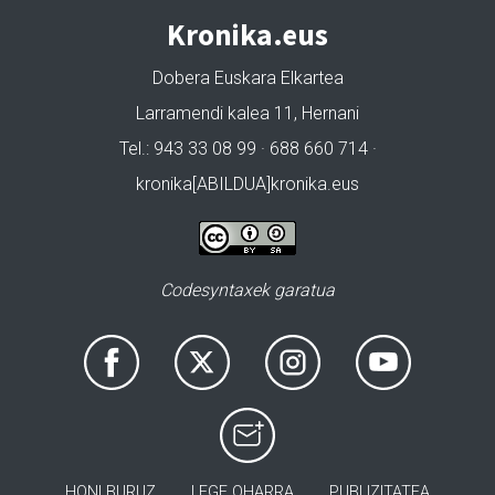
Kronika.eus
Dobera Euskara Elkartea
Larramendi kalea 11, Hernani
Tel.: 943 33 08 99 · 688 660 714 ·
kronika[ABILDUA]kronika.eus
Codesyntaxek garatua
HONI BURUZ
LEGE OHARRA
PUBLIZITATEA