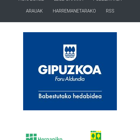
ARAUAK
HARREMANETARAKO
RSS