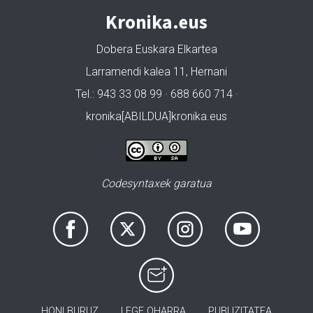
Kronika.eus
Dobera Euskara Elkartea
Larramendi kalea 11, Hernani
Tel.: 943 33 08 99 · 688 660 714 ·
kronika[ABILDUA]kronika.eus
Codesyntaxek garatua
HONI BURUZ
LEGE OHARRA
PUBLIZITATEA