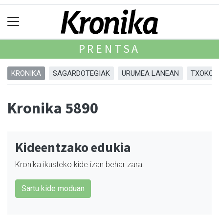
PRENTSA
KRONIKA
SAGARDOTEGIAK
URUMEA LANEAN
TXOKOA
Kronika 5890
Kideentzako edukia
Kronika ikusteko kide izan behar zara.
Sartu kide moduan