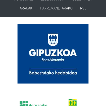
ARAUAK
HARREMANETARAKO
RSS