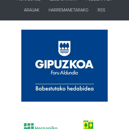
ARAUAK
HARREMANETARAKO
RSS