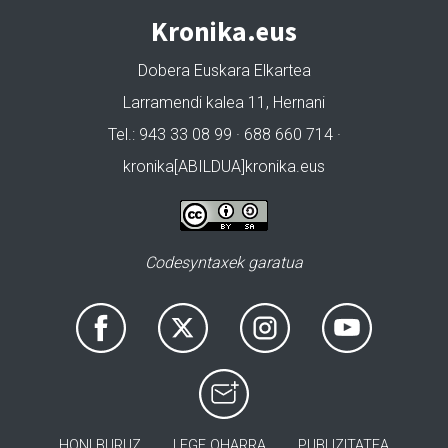
Kronika.eus
Dobera Euskara Elkartea
Larramendi kalea 11, Hernani
Tel.: 943 33 08 99 · 688 660 714 ·
kronika[ABILDUA]kronika.eus
Codesyntaxek garatua
HONI BURUZ
LEGE OHARRA
PUBLIZITATEA