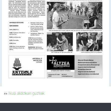
»»
Ikusi aldizkari guztiak