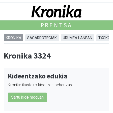
PRENTSA
KRONIKA
SAGARDOTEGIAK
URUMEA LANEAN
TXOKOA
Kronika 3324
Kideentzako edukia
Kronika ikusteko kide izan behar zara.
Sartu kide moduan