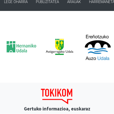
LEGE OHARRA
PUBLIZITATEA
ARAUAK
HARREMANET
Gertuko informazioa, euskaraz