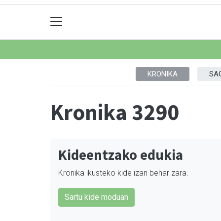
KRONIKA
SA
Kronika 3290
Kideentzako edukia
Kronika ikusteko kide izan behar zara.
Sartu kide moduan