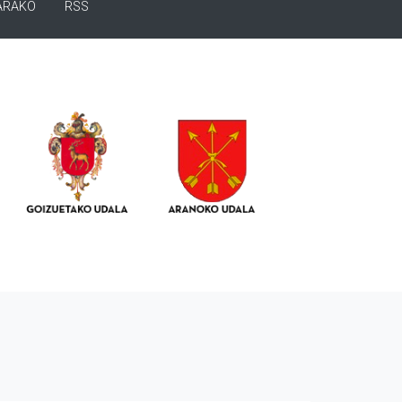
ARAKO
RSS