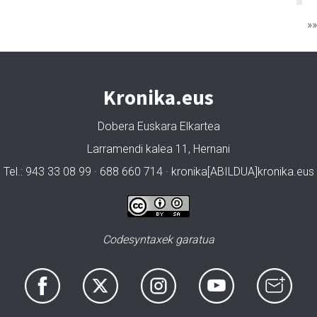
»
Kronika.eus
Dobera Euskara Elkartea
Larramendi kalea 11, Hernani
Tel.: 943 33 08 99 · 688 660 714 · kronika[ABILDUA]kronika.eus
Codesyntaxek garatua