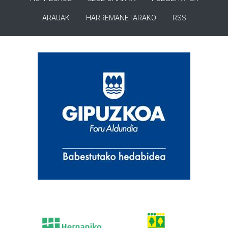
ARAUAK
HARREMANETARAKO
RSS