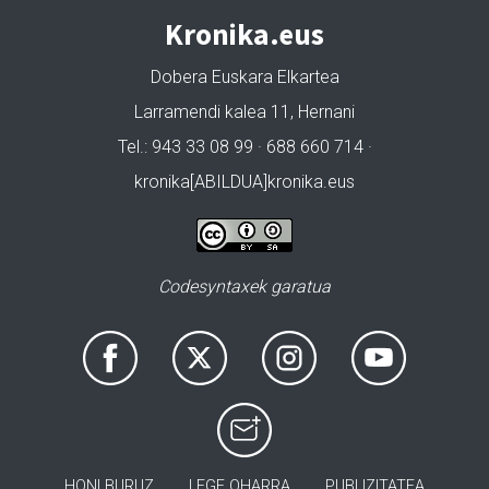
Kronika.eus
Dobera Euskara Elkartea
Larramendi kalea 11, Hernani
Tel.: 943 33 08 99 · 688 660 714 ·
kronika[ABILDUA]kronika.eus
Codesyntaxek garatua
HONI BURUZ
LEGE OHARRA
PUBLIZITATEA