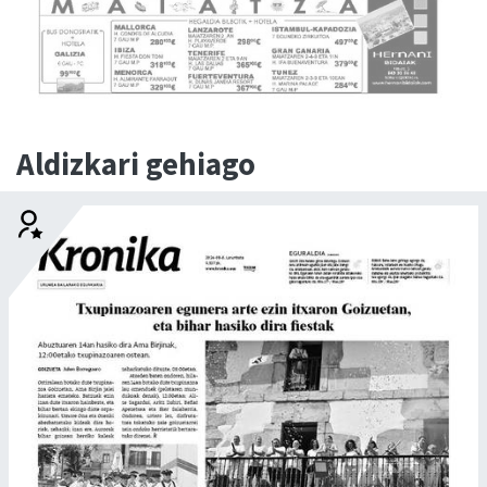
Aldizkari gehiago