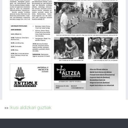
»»
Ikusi aldizkari guztiak