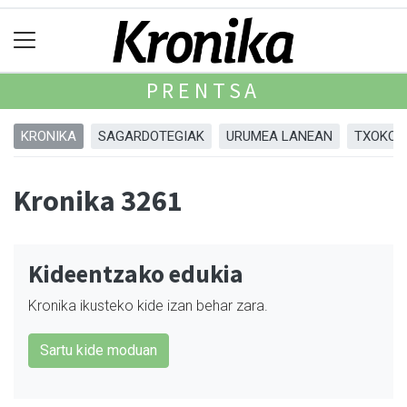
PRENTSA
KRONIKA
SAGARDOTEGIAK
URUMEA LANEAN
TXOKOA
Kronika 3261
Kideentzako edukia
Kronika ikusteko kide izan behar zara.
Sartu kide moduan