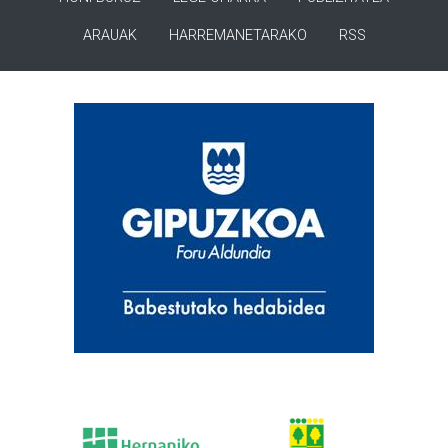
ARAUAK
HARREMANETARAKO
RSS