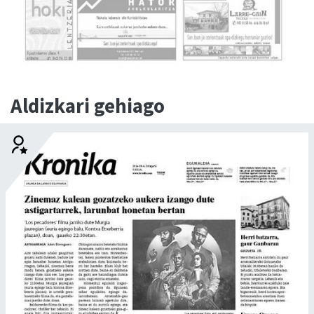
Aldizkari gehiago