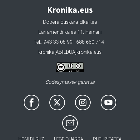
Kronika.eus
Dobera Euskara Elkartea
Larramendi kalea 11, Hernani
Tel.: 943 33 08 99 · 688 660 714 ·
kronika[ABILDUA]kronika.eus
Codesyntaxek garatua
HONI BURUZ
LEGE OHARRA
PUBLIZITATEA