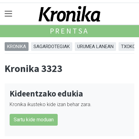
PRENTSA
KRONIKA
SAGARDOTEGIAK
URUMEA LANEAN
TXOKOA
Kronika 3323
Kideentzako edukia
Kronika ikusteko kide izan behar zara.
Sartu kide moduan