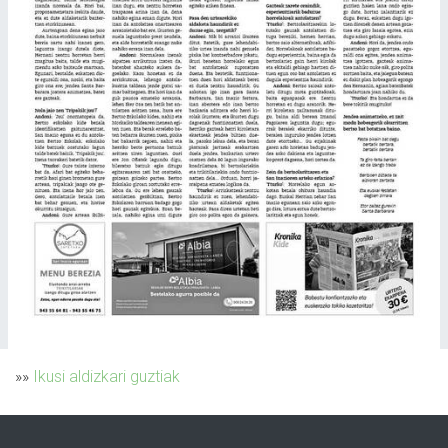
»»
Ikusi aldizkari guztiak