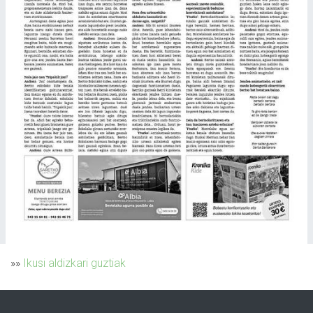
»»
Ikusi aldizkari guztiak