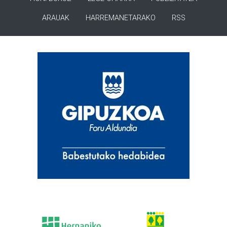
ARAUAK
HARREMANETARAKO
RSS