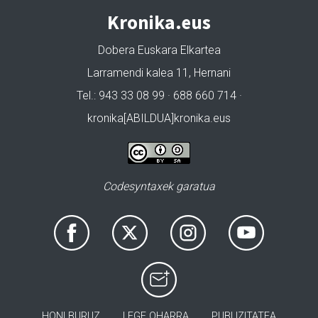
Kronika.eus
Dobera Euskara Elkartea
Larramendi kalea 11, Hernani
Tel.: 943 33 08 99 · 688 660 714 ·
kronika[ABILDUA]kronika.eus
Codesyntaxek garatua
HONI BURUZ
LEGE OHARRA
PUBLIZITATEA