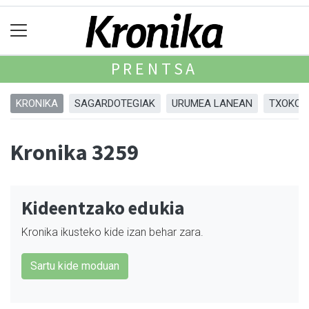
PRENTSA
KRONIKA
SAGARDOTEGIAK
URUMEA LANEAN
TXOKOA
Kronika 3259
Kideentzako edukia
Kronika ikusteko kide izan behar zara.
Sartu kide moduan