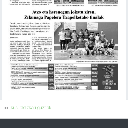
»»
Ikusi aldizkari guztiak