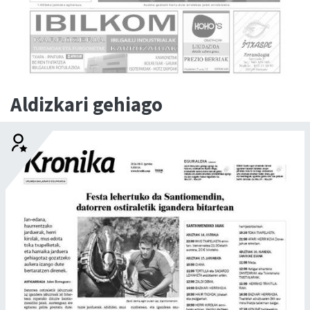
Aldizkari gehiago