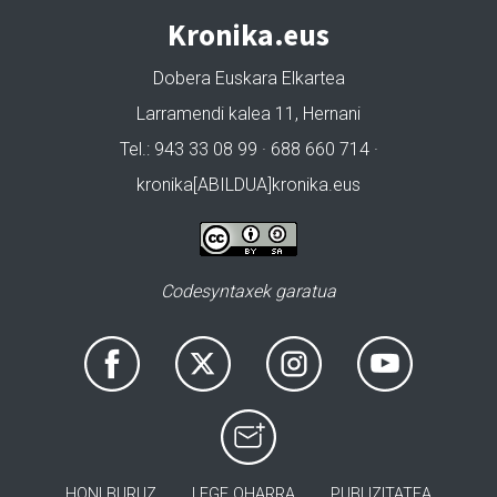
Kronika.eus
Dobera Euskara Elkartea
Larramendi kalea 11, Hernani
Tel.: 943 33 08 99 · 688 660 714 ·
kronika[ABILDUA]kronika.eus
Codesyntaxek garatua
HONI BURUZ
LEGE OHARRA
PUBLIZITATEA