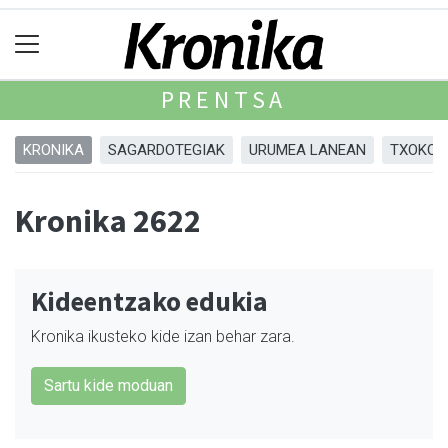
PRENTSA
KRONIKA
SAGARDOTEGIAK
URUMEA LANEAN
TXOKOA
Kronika 2622
Kideentzako edukia
Kronika ikusteko kide izan behar zara.
Sartu kide moduan