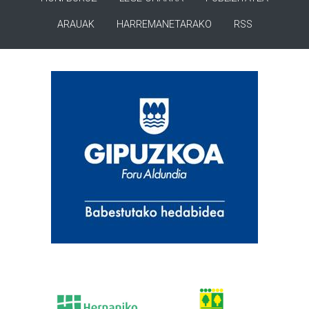
ARAUAK
HARREMANETARAKO
RSS