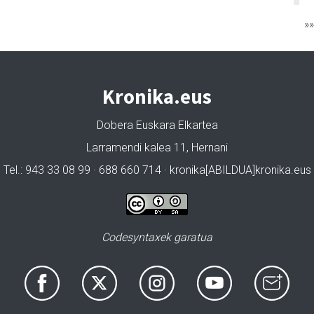
»
Kronika.eus
Dobera Euskara Elkartea
Larramendi kalea 11, Hernani
Tel.: 943 33 08 99 · 688 660 714 · kronika[ABILDUA]kronika.eus
Codesyntaxek garatua