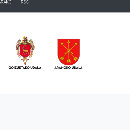
ARAKO
RSS