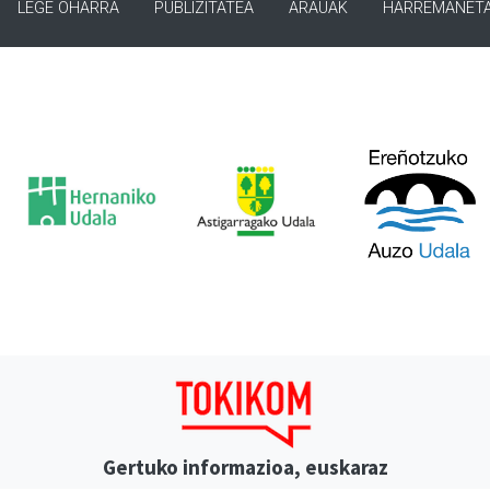
LEGE OHARRA
PUBLIZITATEA
ARAUAK
HARREMANET
Gertuko informazioa, euskaraz