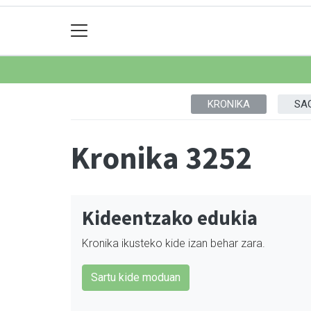
KRONIKA
SA
Kronika 3252
Kideentzako edukia
Kronika ikusteko kide izan behar zara.
Sartu kide moduan