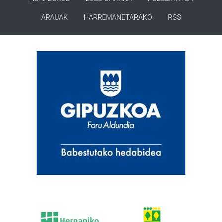
ARAUAK
HARREMANETARAKO
RSS