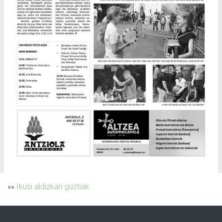
»»
Ikusi aldizkari guztiak