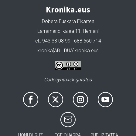
Kronika.eus
Dobera Euskara Elkartea
Larramendi kalea 11, Hernani
Tel.: 943 33 08 99 · 688 660 714 ·
kronika[ABILDUA]kronika.eus
Codesyntaxek garatua
HONI BURUZ
LEGE OHARRA
PUBLIZITATEA