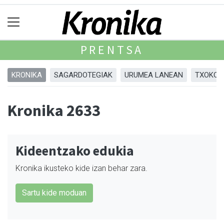
PRENTSA
KRONIKA
SAGARDOTEGIAK
URUMEA LANEAN
TXOKOA
Kronika 2633
Kideentzako edukia
Kronika ikusteko kide izan behar zara.
Sartu kide moduan