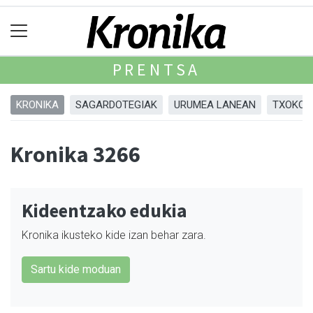
PRENTSA
KRONIKA
SAGARDOTEGIAK
URUMEA LANEAN
TXOKOA
Kronika 3266
Kideentzako edukia
Kronika ikusteko kide izan behar zara.
Sartu kide moduan