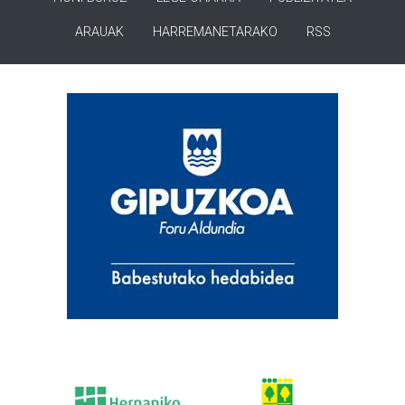
ARAUAK
HARREMANETARAKO
RSS