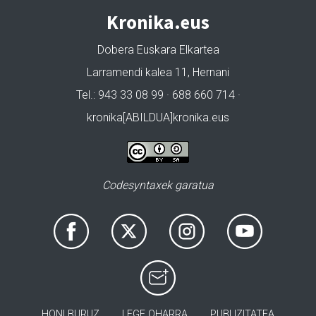
Kronika.eus
Dobera Euskara Elkartea
Larramendi kalea 11, Hernani
Tel.: 943 33 08 99 · 688 660 714 ·
kronika[ABILDUA]kronika.eus
Codesyntaxek garatua
HONI BURUZ
LEGE OHARRA
PUBLIZITATEA