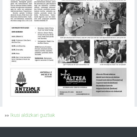
»»
Ikusi aldizkari guztiak