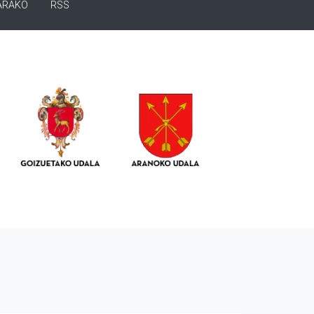
ARAKO
RSS