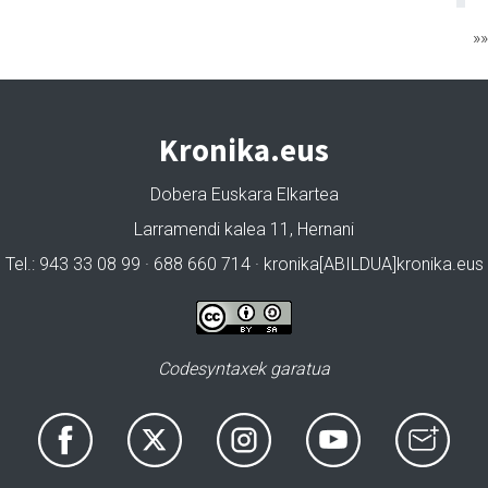
»
Kronika.eus
Dobera Euskara Elkartea
Larramendi kalea 11, Hernani
Tel.: 943 33 08 99 · 688 660 714 · kronika[ABILDUA]kronika.eus
Codesyntaxek garatua