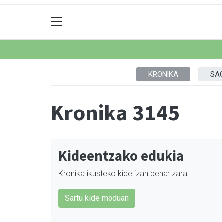
KRONIKA
SA
Kronika 3145
Kideentzako edukia
Kronika ikusteko kide izan behar zara.
Sartu kide moduan