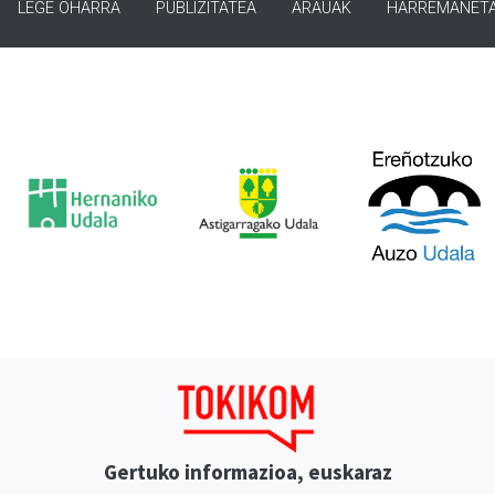
LEGE OHARRA
PUBLIZITATEA
ARAUAK
HARREMANET
Gertuko informazioa, euskaraz