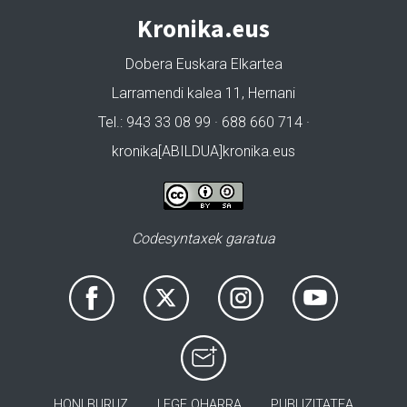
Kronika.eus
Dobera Euskara Elkartea
Larramendi kalea 11, Hernani
Tel.: 943 33 08 99 · 688 660 714 ·
kronika[ABILDUA]kronika.eus
Codesyntaxek garatua
HONI BURUZ
LEGE OHARRA
PUBLIZITATEA