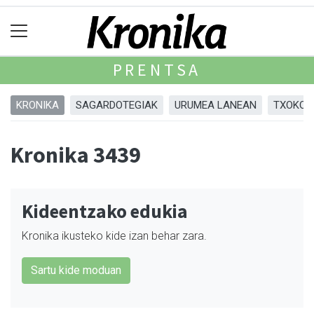
PRENTSA
KRONIKA
SAGARDOTEGIAK
URUMEA LANEAN
TXOKOA
Kronika 3439
Kideentzako edukia
Kronika ikusteko kide izan behar zara.
Sartu kide moduan