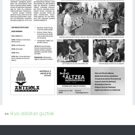
»»
Ikusi aldizkari guztiak