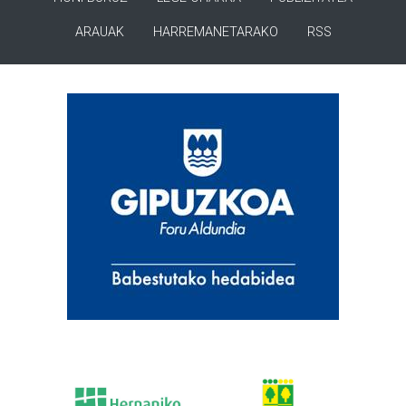
ARAUAK
HARREMANETARAKO
RSS