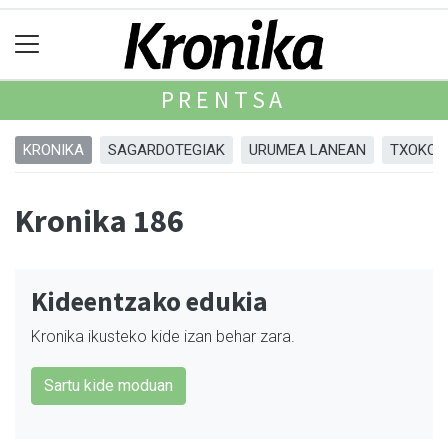
PRENTSA
KRONIKA
SAGARDOTEGIAK
URUMEA LANEAN
TXOKOA
Kronika 186
Kideentzako edukia
Kronika ikusteko kide izan behar zara.
Sartu kide moduan