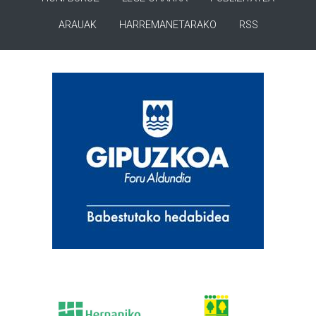
ARAUAK
HARREMANETARAKO
RSS