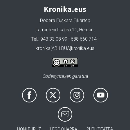
Kronika.eus
Dobera Euskara Elkartea
Larramendi kalea 11, Hernani
Tel.: 943 33 08 99 · 688 660 714 ·
kronika[ABILDUA]kronika.eus
Codesyntaxek garatua
HONI BURUZ
LEGE OHARRA
PUBLIZITATEA