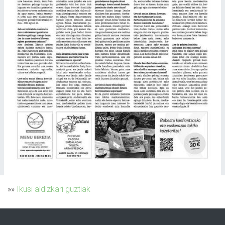
»»
Ikusi aldizkari guztiak