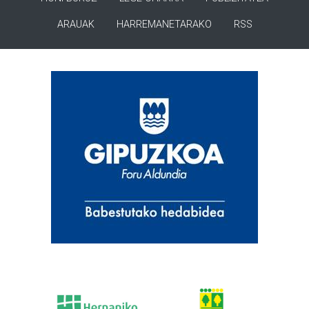
ARAUAK
HARREMANETARAKO
RSS