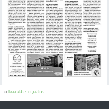
»»
Ikusi aldizkari guztiak