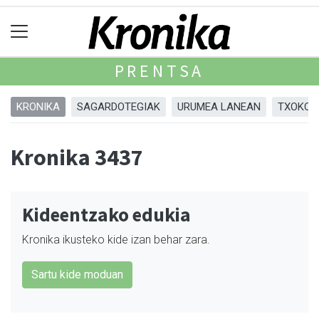
PRENTSA
KRONIKA
SAGARDOTEGIAK
URUMEA LANEAN
TXOKOA
Kronika 3437
Kideentzako edukia
Kronika ikusteko kide izan behar zara.
Sartu kide moduan