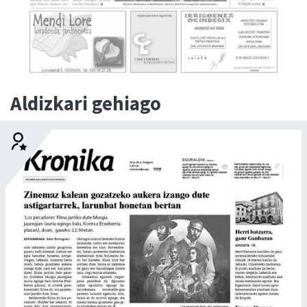
Aldizkari gehiago