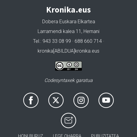
Kronika.eus
Dobera Euskara Elkartea
Larramendi kalea 11, Hernani
Tel.: 943 33 08 99 · 688 660 714 ·
kronika[ABILDUA]kronika.eus
Codesyntaxek garatua
HONI BURUZ
LEGE OHARRA
PUBLIZITATEA