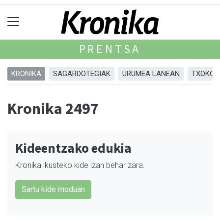
PRENTSA
KRONIKA
SAGARDOTEGIAK
URUMEA LANEAN
TXOKOA
Kronika 2497
Kideentzako edukia
Kronika ikusteko kide izan behar zara.
Sartu kide moduan