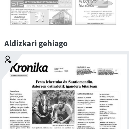
Aldizkari gehiago