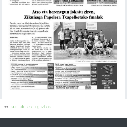
»»
Ikusi aldizkari guztiak