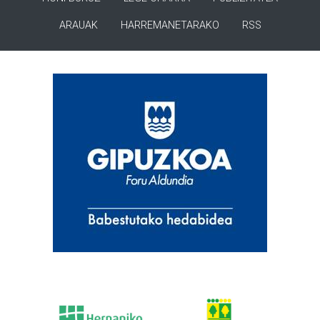
ARAUAK
HARREMANETARAKO
RSS