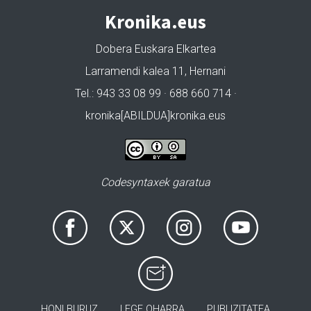
Kronika.eus
Dobera Euskara Elkartea
Larramendi kalea 11, Hernani
Tel.: 943 33 08 99 · 688 660 714 ·
kronika[ABILDUA]kronika.eus
Codesyntaxek garatua
HONI BURUZ
LEGE OHARRA
PUBLIZITATEA