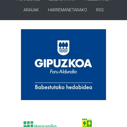
ARAUAK
HARREMANETARAKO
RSS