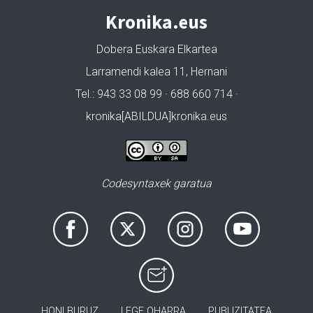
Kronika.eus
Dobera Euskara Elkartea
Larramendi kalea 11, Hernani
Tel.: 943 33 08 99 · 688 660 714 ·
kronika[ABILDUA]kronika.eus
Codesyntaxek garatua
HONI BURUZ
LEGE OHARRA
PUBLIZITATEA