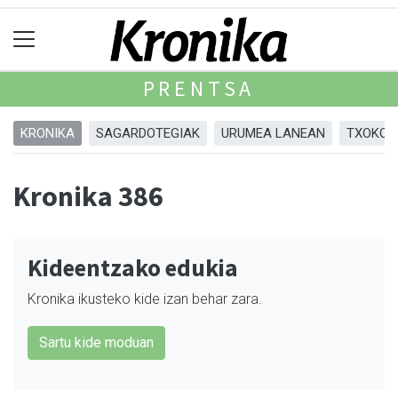
PRENTSA
KRONIKA
SAGARDOTEGIAK
URUMEA LANEAN
TXOKOA
Kronika 386
Kideentzako edukia
Kronika ikusteko kide izan behar zara.
Sartu kide moduan