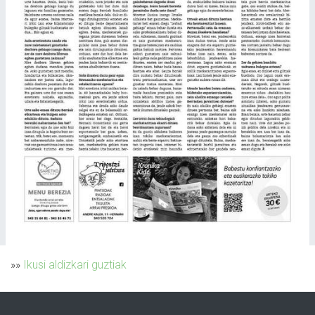
»»
Ikusi aldizkari guztiak